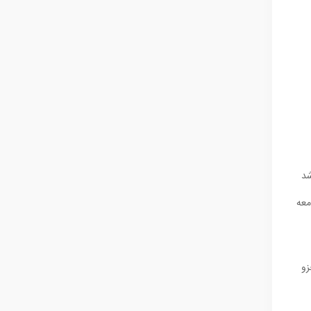
شد
معه
زو