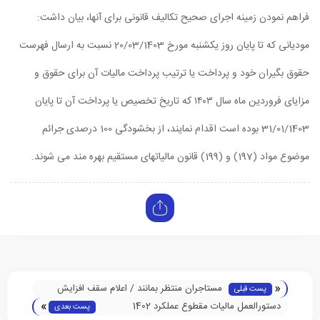
فراهم نمودن زمینه اجرای صحیح تکالیف قانونی برای آنها، بیان داشت:
مودیانی که تا پایان روز یکشنبه مورخ 20/03/1403 نسبت به ارسال فهرست
حقوق بگیران خود و پرداخت یا ترتیب پرداخت مالیات آن برای حقوق و
مزایای فروردین ماه سال ۱۴۰۳ که تاریخ تخصیص یا پرداخت آن تا پایان
31/01/1403 بوده است اقدام نمایند، از بخشودگی 100 درصدی جرائم
موضوع مواد (197) و (199) قانون مالیات‏های مستقیم بهره مند می شوند.
«
مستاجران منتظر بمانند / اعلام سقف افزایش
پست قبلی
»
اجاره بها ظرف ۴۸ ساعت آینده + جزییات
دستورالعمل مالیات مقطوع عملکرد 1402
پست بعدی