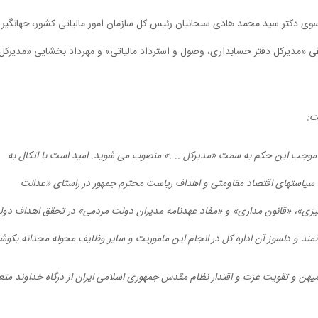
ز سوی دکتر سید محمد هادی سبحانیان رئیس کل سازمان امور مالیاتی کشور، جهانگیر
«مدیرکل دفتر حسابداری، وصول و استرداد مالیاتی» و مهرداد بخشایی «مدیرکل
ت:
وجب این حکم به سمت «مدیرکل .. .» منصوب می شوید. امید است با اتکال به
ا سیاست‏های اقتصاد مقاومتی و اهداف ریاست محترم جمهور در راستای «عدالت
یزی»، «قانون مداری» و «مفاد عهدنامه مدیران دولت مردمی» در تحقق اهداف دو
ند و دلسوز آن اداره کل در انجام این ماموریت و سایر وظایف محوله مجدانه بکوش
یهن و تقویت عزت و اقتدار نظام مقدس جمهوری اسلامی ایران از درگاه خداوند متع