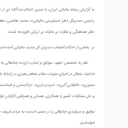
به گزارش رسانه مالیاتی ایران، با صدور احکام جداگانه ای ا
رحیمی «مدیرکل دفتر حسابرسی مالیاتی»، محمد هاشمی دهقی 
دفتر هماهنگی و نظارت بر مالیات بر ارزش افزوده» شدند.
در بخشی از احکام انتصاب مدیران کل جدید مالیاتی آمده اس
نظر به تخصص، تعهد، سوابق و تجارب ارزنده جنابعالی به م
خداوند متعال در اجرای منویات مقام معظم رهبری در ارتباط ب
محوری»، «انقلابی گری»، «مردم داری»، «پاک‏دستی و فسادست
و حل مشکلات کشور با همکاری، همدلی و همراهی کارکنان توانم
توفیق و سربلندی جنابعالی را در مسیر خدمت به مردم شریف م
خواستارم.